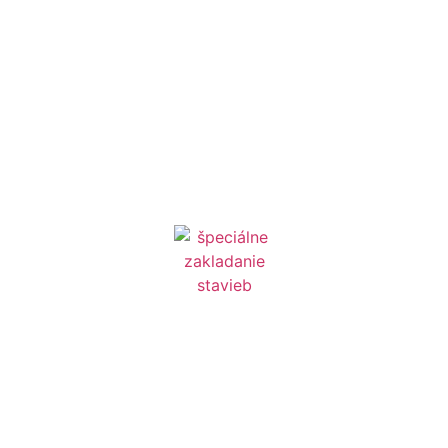
Inžiniersko-dodávateľská spoločnosť
garantujúca technologickú disciplínu a stabilitu
vašej stavby od geotechnického návrhu až po
finálnu realizáciu
OBSAH